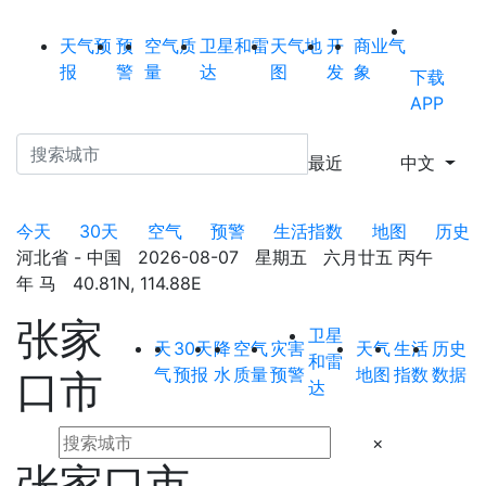
天气预
预
空气质
卫星和雷
天气地
开
商业气
报
警
量
达
图
发
象
下载
APP
最近
中文
今天
30天
空气
预警
生活指数
地图
历史
河北省 - 中国 2026-08-07 星期五 六月廿五 丙午
年 马 40.81N, 114.88E
张家
卫星
天
30天
降
空气
灾害
天气
生活
历史
和雷
气
预报
水
质量
预警
地图
指数
数据
口市
达
×
张家口市