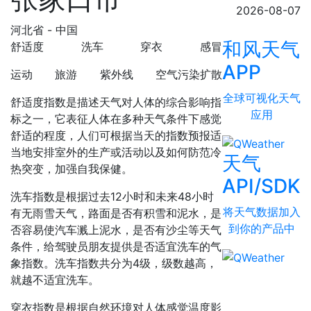
2026-08-07
河北省 - 中国
和风天气
舒适度
洗车
穿衣
感冒
APP
运动
旅游
紫外线
空气污染扩散
全球可视化天气
舒适度指数是描述天气对人体的综合影响指
应用
标之一，它表征人体在多种天气条件下感觉
舒适的程度，人们可根据当天的指数预报适
当地安排室外的生产或活动以及如何防范冷
天气
热突变，加强自我保健。
API/SDK
洗车指数是根据过去12小时和未来48小时
将天气数据加入
有无雨雪天气，路面是否有积雪和泥水，是
到你的产品中
否容易使汽车溅上泥水，是否有沙尘等天气
条件，给驾驶员朋友提供是否适宜洗车的气
象指数。洗车指数共分为4级，级数越高，
就越不适宜洗车。
穿衣指数是根据自然环境对人体感觉温度影